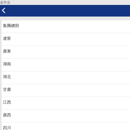
金年会
集團總部
遼甯
廣東
湖南
湖北
甘肅
江西
廣西
四川