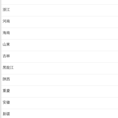
浙江
河南
海南
山東
吉林
黑龍江
陝西
重慶
安徽
新疆