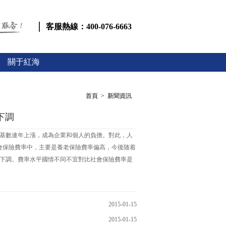
客服熱線：400-076-6663
關于紅海
首頁 > 新聞資訊
下調
基數連年上漲，成為企業和個人的負擔。對此，人
會保險費率中，主要是養老保險費率偏高，今後随着
下調。費率水平國情不同不宜對比社會保險費率是
2015-01-15
2015-01-15