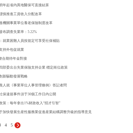
明年起省内異地醫保可直接結算
謹慎推進工資收入分配改革
進機關事業單位養老保險制度改革
發布調查失業率：5.22%
：就業困難人員按規定可享受社保補貼
支持外包促就業
”整合期待年金對接
四部委出台失業保險支持企業 穩定崗位政策
創新驅動發展戰略
責人就《事業單位人事管理條例》答記者問
社保違規事件須于30個工作日内公開
政策：每年拿出1%财政收入“招才引智”
于加快發展生産性服務業促進産業結構調整升級的指導意見
3
4
5