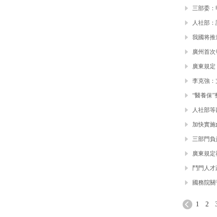
三部委：
人社部：
我國将推
廣州首次
廣東規定
李克強：
“醫養保
人社部等
加快實施
三部門負
廣東規定
鬥門人才
國務院關
1
2