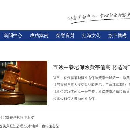
新聞中心
成功案例
榮譽資質
紅海文化
旗下機構
五險中養老保險費率偏高 将适時
近日，有媒體稱我國社會保險費率全球第一，繳費
社部有關負責人接受采訪時表示，目前我國5項社
社會保障制度的進一步完善，社保費率将适時适當
指單位和個人繳納的社會保...
社保繳費基數标準上浮
進失業登記管理 沒本地戶口也得讓登記