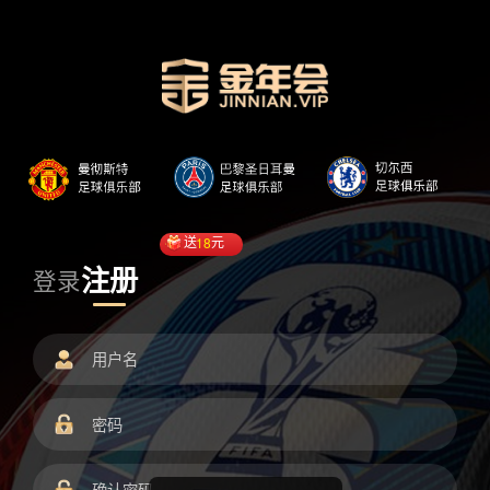
送
18
元
注册
登录