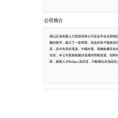
公司簡介
佛山紅海英豪人力資源有限公司是金年会在順德
團的要求，建立了一套專業、高效的客戶服務流
系，其中有美的電器、中國外運、寶鋼集團等知
目前，本公司業務範圍涉及國内勞務派遣、招聘外
業，服務人才&rdquo;為宗旨，不斷優化本地區