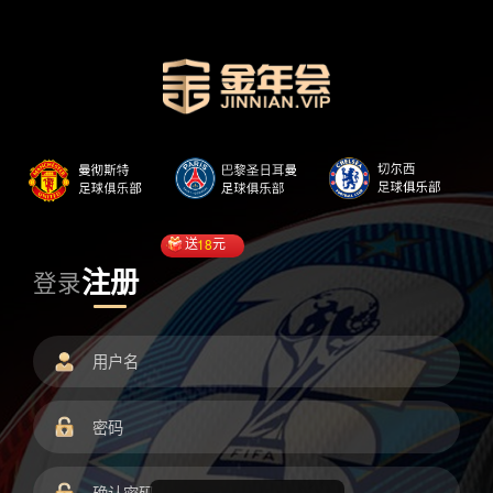
送
18
元
注册
登录